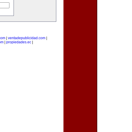
com
|
ventadepublicidad.com
|
om
|
propiedades.ec
|