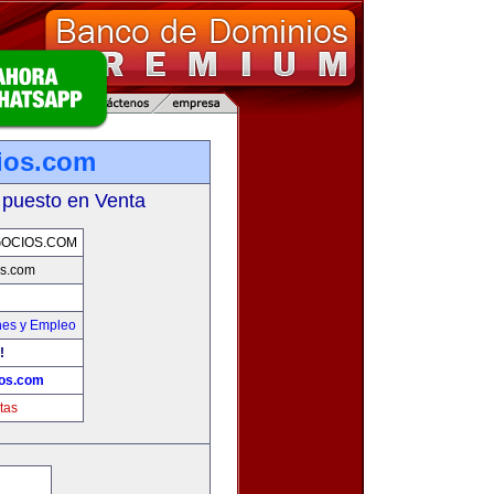
ios.com
 puesto en Venta
OCIOS.COM
s.com
nes y Empleo
!
os.com
tas