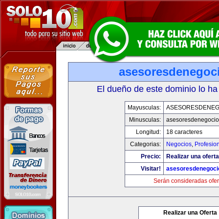
asesoresdenegoc
El dueño de este dominio lo ha
Mayusculas:
ASESORESDENEG
Minusculas:
asesoresdenegocio
Longitud:
18 caracteres
Categorias:
Negocios
,
Profesio
Precio:
Realizar una oferta
Visitar!
asesoresdenegoci
Serán consideradas ofer
Realizar una Oferta