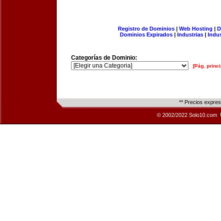
Registro de Dominios
|
Web Hosting
|
D
Dominios Expirados
|
Industrias
|
Indu
Categorías de Dominio:
[Pág. princi
** Precios expre
© 2002/2022 Solo10.com