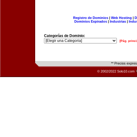
Registro de Dominios
|
Web Hosting
|
D
Dominios Expirados
|
Industrias
|
Indu
Categorías de Dominio:
[Pág. princi
** Precios expre
© 2002/2022 Solo10.com