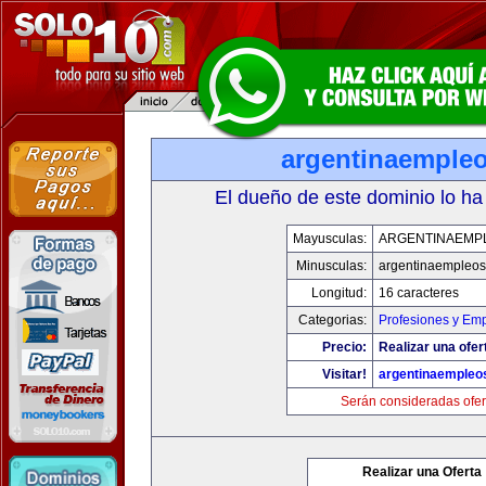
argentinaemple
El dueño de este dominio lo ha
Mayusculas:
ARGENTINAEMP
Minusculas:
argentinaempleo
Longitud:
16 caracteres
Categorias:
Profesiones y Em
Precio:
Realizar una ofer
Visitar!
argentinaempleo
Serán consideradas ofer
Realizar una Oferta