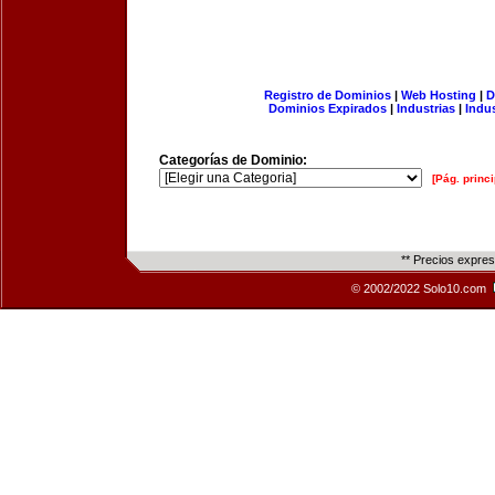
Registro de Dominios
|
Web Hosting
|
D
Dominios Expirados
|
Industrias
|
Indu
Categorías de Dominio:
[Pág. princi
** Precios expre
© 2002/2022 Solo10.com