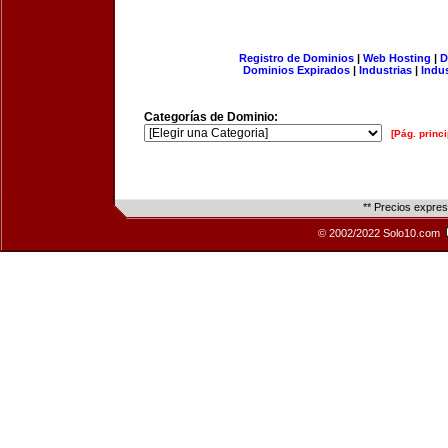
Registro de Dominios
|
Web Hosting
|
D
Dominios Expirados
|
Industrias
|
Indu
Categorías de Dominio:
[Pág. princi
** Precios expre
© 2002/2022 Solo10.com