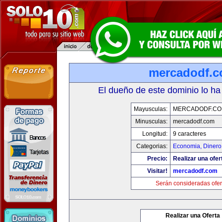
mercadodf.
El dueño de este dominio lo ha
Mayusculas:
MERCADODF.C
Minusculas:
mercadodf.com
Longitud:
9 caracteres
Categorias:
Economia, Dinero
Precio:
Realizar una ofer
Visitar!
mercadodf.com
Serán consideradas ofer
Realizar una Oferta