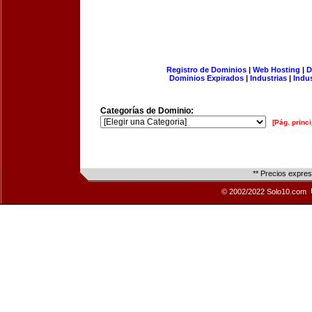
Registro de Dominios
|
Web Hosting
|
D
Dominios Expirados
|
Industrias
|
Indu
Categorías de Dominio:
[Pág. princi
** Precios expre
© 2002/2022 Solo10.com