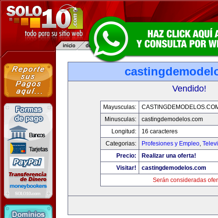
castingdemodel
Vendido!
Mayusculas:
CASTINGDEMODELOS.CO
Minusculas:
castingdemodelos.com
Longitud:
16 caracteres
Categorias:
Profesiones y Empleo
,
Telev
Precio:
Realizar una oferta!
Visitar!
castingdemodelos.com
Serán consideradas ofer