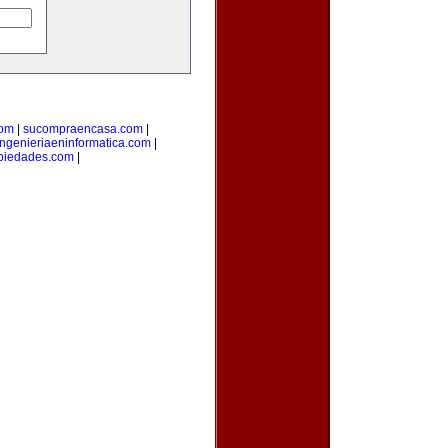
com
|
sucompraencasa.com
|
ingenieriaeninformatica.com
|
opiedades.com
|