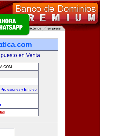
atica.com
 puesto en Venta
CA.COM
,
Profesiones y Empleo
m
tas