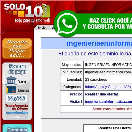
ingenieriaeninform
El dueño de este dominio lo ha
Mayusculas:
INGENIERIAENINFORMATI
Minusculas:
ingenieriaeninformatica.com
Longitud:
23 caracteres
Categorias:
InformÃ¡tica y ComputaciÃ³n
Precio:
Realizar una oferta!
Visitar!
ingenieriaeninformatica.co
Serán consideradas ofer
Realizar una Oferta