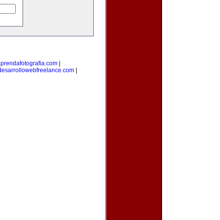
prendafotografia.com
|
desarrollowebfreelance.com
|