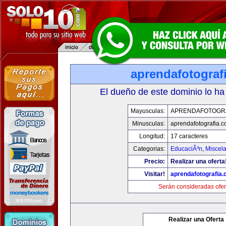
aprendafotograf
El dueño de este dominio lo ha
Mayusculas:
APRENDAFOTOGR
Minusculas:
aprendafotografia.
Longitud:
17 caracteres
Categorias:
EducaciÃ³n
,
Miscela
Precio:
Realizar una oferta
Visitar!
aprendafotografia
Serán consideradas ofer
Realizar una Oferta