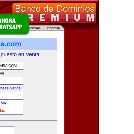
ia.com
 puesto en Venta
AFIA.COM
com
neas (varios)
!
.com
tas