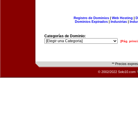
Registro de Dominios
|
Web Hosting
|
D
Dominios Expirados
|
Industrias
|
Indu
Categorías de Dominio:
[Pág. princi
** Precios expre
© 2002/2022 Solo10.com