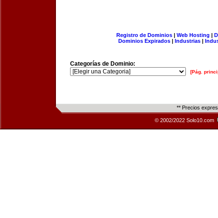
Registro de Dominios
|
Web Hosting
|
D
Dominios Expirados
|
Industrias
|
Indu
Categorías de Dominio:
[Pág. princi
** Precios expre
© 2002/2022 Solo10.com