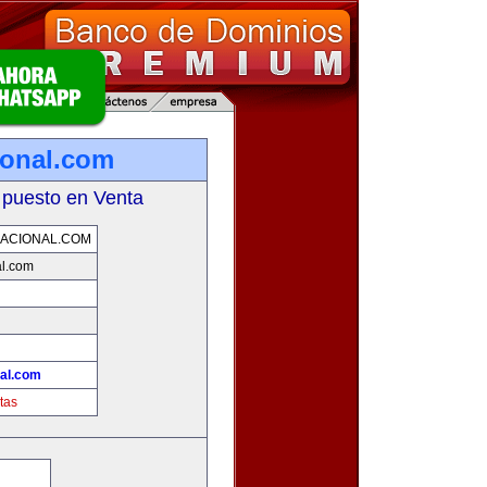
ional.com
 puesto en Venta
ACIONAL.COM
al.com
nal.com
tas