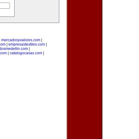
|
mercadosyvalores.com
|
.com
|
empresastextiles.com
|
adosmedellin.com
|
.com
|
catalogocasas.com
|