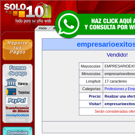
empresarioexito
Vendido!
Mayusculas:
EMPRESARIOEXI
Minusculas:
empresarioexitos
Longitud:
17 caracteres
Categorias:
Profesiones y Em
Precio:
Realizar una ofert
Visitar!
empresarioexito
Serán consideradas ofer