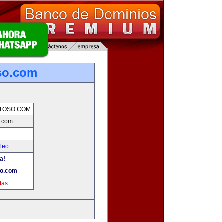
so.com
TOSO.COM
o.com
pleo
a!
so.com
tas