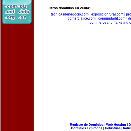
Otros dominios en venta:
tecnicasdenegocio.com
|
exposicionrural.com
|
pr
comercialice.com
|
comunidadit.com
|
d
commerceandmarketing.
Registro de Dominios
|
Web Hosting
|
D
Dominios Expirados
|
Industrias
|
Indu