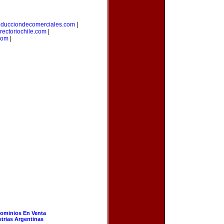
oducciondecomerciales.com
|
irectoriochile.com
|
com
|
ominios En Venta
strias Argentinas