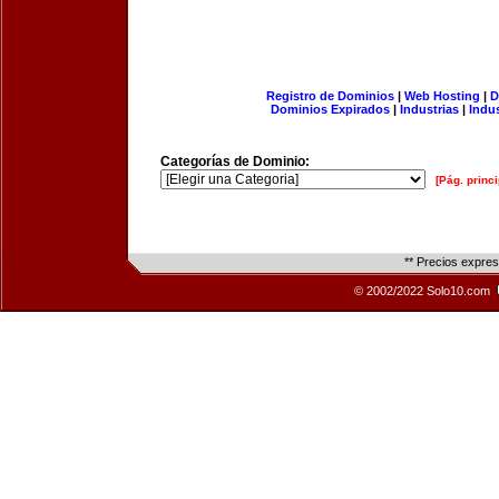
Registro de Dominios
|
Web Hosting
|
D
Dominios Expirados
|
Industrias
|
Indu
Categorías de Dominio:
[Pág. princi
** Precios expre
© 2002/2022 Solo10.com