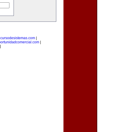
|
cursodesistemas.com
|
ortunidadcomercial.com
|
|