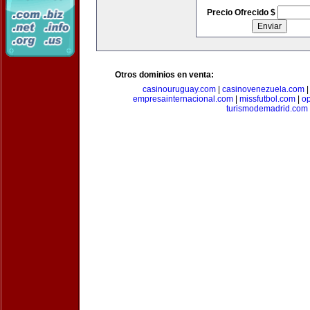
Precio Ofrecido $
Otros dominios en venta:
casinouruguay.com
|
casinovenezuela.com
empresainternacional.com
|
missfutbol.com
|
op
turismodemadrid.com