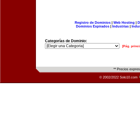
Registro de Dominios
|
Web Hosting
|
D
Dominios Expirados
|
Industrias
|
Indu
Categorías de Dominio:
[Pág. princi
** Precios expre
© 2002/2022 Solo10.com