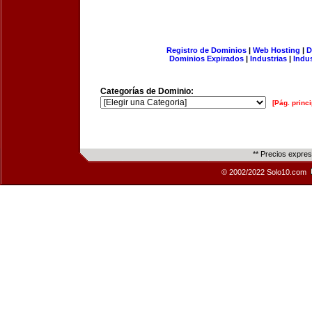
Registro de Dominios
|
Web Hosting
|
D
Dominios Expirados
|
Industrias
|
Indu
Categorías de Dominio:
[Pág. princi
** Precios expre
© 2002/2022 Solo10.com