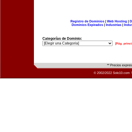
Registro de Dominios
|
Web Hosting
|
D
Dominios Expirados
|
Industrias
|
Indu
Categorías de Dominio:
[Pág. princi
** Precios expre
© 2002/2022 Solo10.com