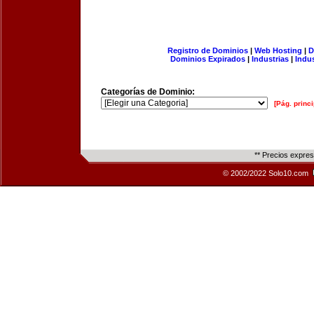
Registro de Dominios
|
Web Hosting
|
D
Dominios Expirados
|
Industrias
|
Indu
Categorías de Dominio:
[Pág. princi
** Precios expre
© 2002/2022 Solo10.com