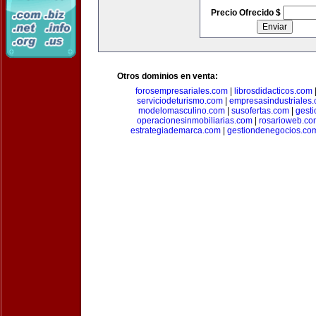
Precio Ofrecido $
Otros dominios en venta:
forosempresariales.com
|
librosdidacticos.com
serviciodeturismo.com
|
empresasindustriales
modelomasculino.com
|
susofertas.com
|
gest
operacionesinmobiliarias.com
|
rosarioweb.co
estrategiademarca.com
|
gestiondenegocios.co