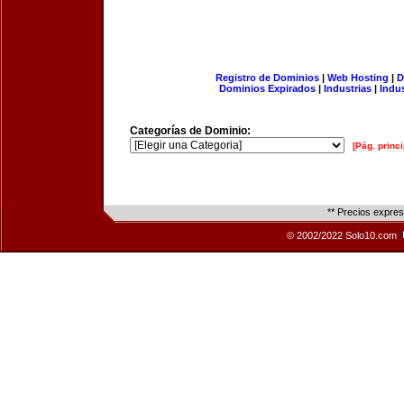
Registro de Dominios
|
Web Hosting
|
D
Dominios Expirados
|
Industrias
|
Indu
Categorías de Dominio:
[Pág. princi
** Precios expre
© 2002/2022 Solo10.com