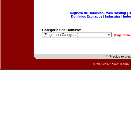
Registro de Dominios
|
Web Hosting
|
D
Dominios Expirados
|
Industrias
|
Indu
Categorías de Dominio:
[Pág. princi
** Precios expre
© 2002/2022 Solo10.com