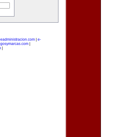
|
eadministracion.com
|
e-
ogosymarcas.com
|
m
|