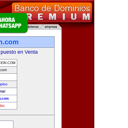
on.com
 puesto en Venta
CION.COM
n.com
mpleo
rta!
n.com
tas