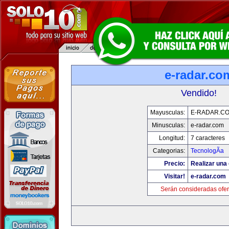
e-radar.co
Vendido!
Mayusculas:
E-RADAR.C
Minusculas:
e-radar.com
Longitud:
7 caracteres
Categorias:
TecnologÃ­a
Precio:
Realizar una 
Visitar!
e-radar.com
Serán consideradas ofer