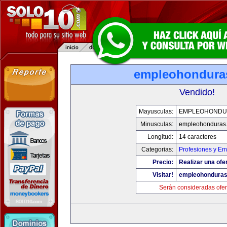
empleohondura
Vendido!
Mayusculas:
EMPLEOHONDU
Minusculas:
empleohonduras
Longitud:
14 caracteres
Categorias:
Profesiones y E
Precio:
Realizar una ofe
Visitar!
empleohondura
Serán consideradas ofer