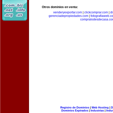
Otros dominios en venta:
venderyexportar.com
|
clickcomprar.com
|
di
gerenciadepropiedades.com
|
fotografiaweb.c
compralodesdecasa.co
Registro de Dominios
|
Web Hosting
|
D
Dominios Expirados
|
Industrias
|
Indu