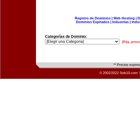
Registro de Dominios
|
Web Hosting
|
D
Dominios Expirados
|
Industrias
|
Indu
Categorías de Dominio:
[Pág. princi
** Precios expre
© 2002/2022 Solo10.com