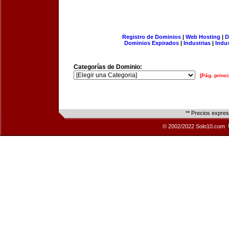
Registro de Dominios
|
Web Hosting
|
D
Dominios Expirados
|
Industrias
|
Indu
Categorías de Dominio:
[Pág. princi
** Precios expre
© 2002/2022 Solo10.com