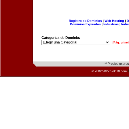
Registro de Dominios
|
Web Hosting
|
D
Dominios Expirados
|
Industrias
|
Indu
Categorías de Dominio:
[Pág. princi
** Precios expre
© 2002/2022 Solo10.com