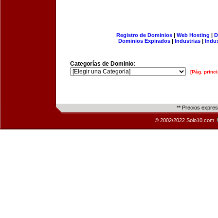
Registro de Dominios
|
Web Hosting
|
D
Dominios Expirados
|
Industrias
|
Indu
Categorías de Dominio:
[Pág. princi
** Precios expre
© 2002/2022 Solo10.com