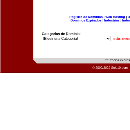
Registro de Dominios
|
Web Hosting
|
D
Dominios Expirados
|
Industrias
|
Indu
Categorías de Dominio:
[Pág. princi
** Precios expre
© 2002/2022 Solo10.com