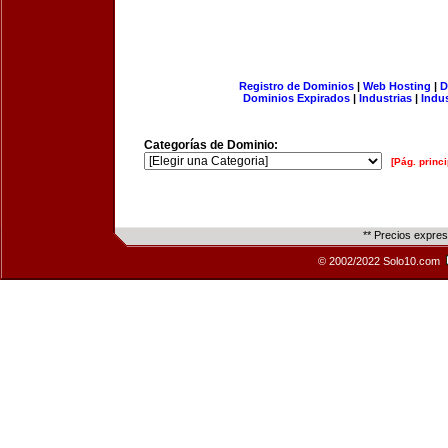
Registro de Dominios
|
Web Hosting
|
D
Dominios Expirados
|
Industrias
|
Indu
Categorías de Dominio:
[Pág. princi
** Precios expre
© 2002/2022 Solo10.com