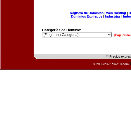
Registro de Dominios
|
Web Hosting
|
D
Dominios Expirados
|
Industrias
|
Indu
Categorías de Dominio:
[Pág. princi
** Precios expre
© 2002/2022 Solo10.com