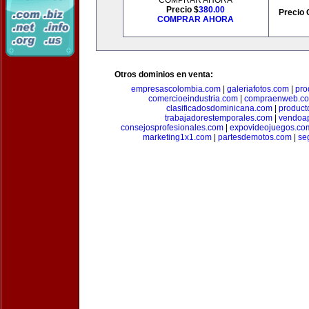
COMPRAR AHORA
Precio $
380.00
Precio 
COMPRAR AHORA
Otros dominios en venta:
empresascolombia.com
|
galeriafotos.com
|
pro
comercioeindustria.com
|
compraenweb.c
clasificadosdominicana.com
|
product
trabajadorestemporales.com
|
vendoa
consejosprofesionales.com
|
expovideojuegos.co
marketing1x1.com
|
partesdemotos.com
|
se