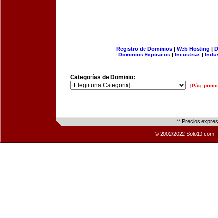
Registro de Dominios
|
Web Hosting
|
D
Dominios Expirados
|
Industrias
|
Indu
Categorías de Dominio:
[Pág. princi
** Precios expre
© 2002/2022 Solo10.com