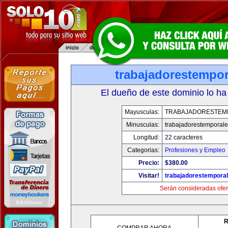
trabajadorestempo
El dueño de este dominio lo ha
Mayusculas:
TRABAJADORESTEM
Minusculas:
trabajadorestemporal
Longitud:
22 caracteres
Categorias:
Profesiones y Empleo
Precio:
$380.00
Visitar!
trabajadorestempora
Serán consideradas ofer
R