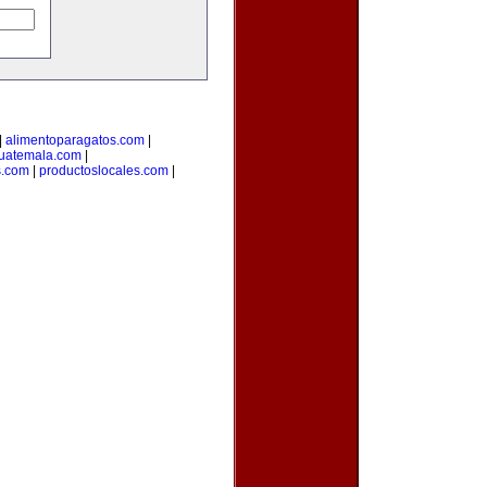
|
alimentoparagatos.com
|
uatemala.com
|
s.com
|
productoslocales.com
|