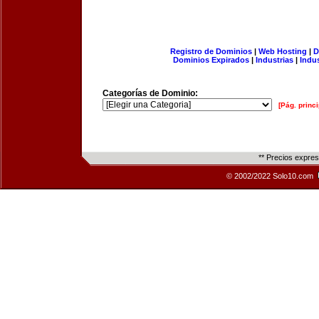
Registro de Dominios
|
Web Hosting
|
D
Dominios Expirados
|
Industrias
|
Indu
Categorías de Dominio:
[Pág. princi
** Precios expre
© 2002/2022 Solo10.com