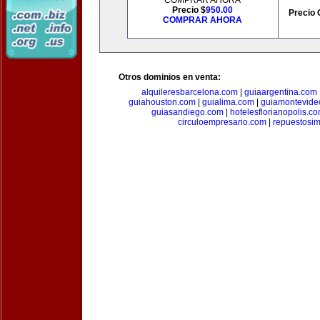
COMPRAR AHORA
Precio $
950.00
Precio 
COMPRAR AHORA
Otros dominios en venta:
alquileresbarcelona.com
|
guiaargentina.com
guiahouston.com
|
guialima.com
|
guiamontevide
guiasandiego.com
|
hotelesflorianopolis.c
circuloempresario.com
|
repuestosi