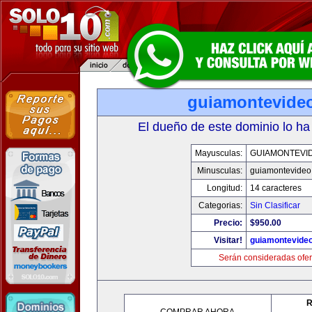
guiamontevide
El dueño de este dominio lo ha
Mayusculas:
GUIAMONTEVI
Minusculas:
guiamontevideo
Longitud:
14 caracteres
Categorias:
Sin Clasificar
Precio:
$950.00
Visitar!
guiamontevide
Serán consideradas ofer
R