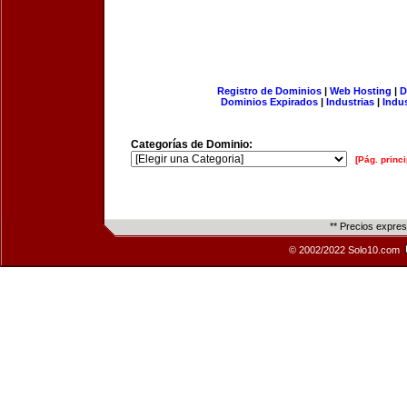
Registro de Dominios
|
Web Hosting
|
D
Dominios Expirados
|
Industrias
|
Indu
Categorías de Dominio:
[Pág. princi
** Precios expre
© 2002/2022 Solo10.com