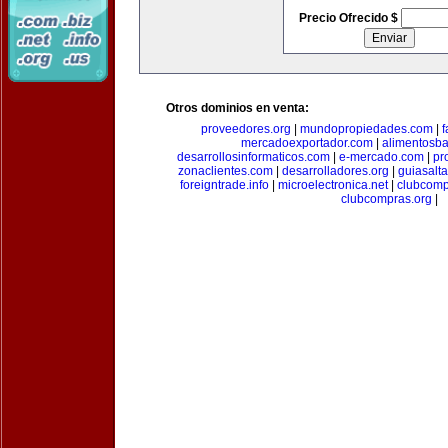
Precio Ofrecido $
Otros dominios en venta:
proveedores.org
|
mundopropiedades.com
|
f
mercadoexportador.com
|
alimentosb
desarrollosinformaticos.com
|
e-mercado.com
|
pr
zonaclientes.com
|
desarrolladores.org
|
guiasalt
foreigntrade.info
|
microelectronica.net
|
clubcom
clubcompras.org
|