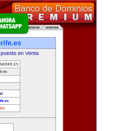
rife.es
 puesto en Venta
NERIFE.ES
fe.es
a!
fe.es
tas