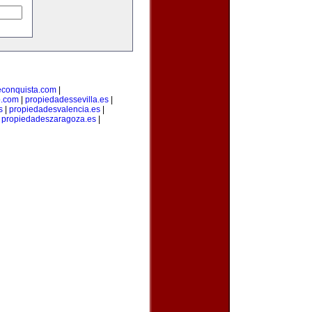
econquista.com
|
o.com
|
propiedadessevilla.es
|
s
|
propiedadesvalencia.es
|
|
propiedadeszaragoza.es
|