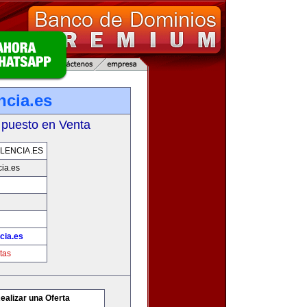
ncia.es
 puesto en Venta
LENCIA.ES
ia.es
cia.es
tas
ealizar una Oferta