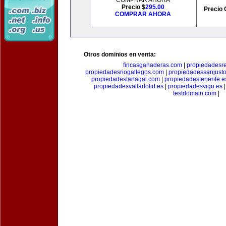
COMPRAR AHORA
Precio $
295.00
Precio 
COMPRAR AHORA
Otros dominios en venta:
fincasganaderas.com
|
propiedadesr
propiedadesriogallegos.com
|
propiedadessanjust
propiedadestartagal.com
|
propiedadestenerife.e
propiedadesvalladolid.es
|
propiedadesvigo.es
testdomain.com
|