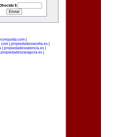
Ofrecido $
econquista.com
|
o.com
|
propiedadessevilla.es
|
s
|
propiedadesvalencia.es
|
|
propiedadeszaragoza.es
|