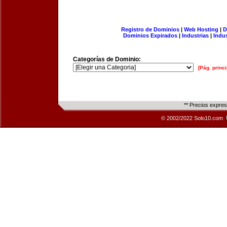
Registro de Dominios
|
Web Hosting
|
D
Dominios Expirados
|
Industrias
|
Indu
Categorías de Dominio:
[Pág. princi
** Precios expre
© 2002/2022 Solo10.com