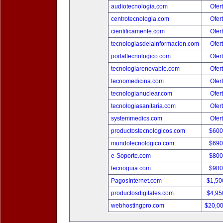
audiotecnologia.com
Ofer
centrotecnologia.com
Ofer
cientificamente.com
Ofer
tecnologiasdelainformacion.com
Ofer
portaltecnologico.com
Ofer
tecnologiarenovable.com
Ofer
tecnomedicina.com
Ofer
tecnologianuclear.com
Ofer
tecnologiasanitaria.com
Ofer
systemmedics.com
Ofer
productostecnologicos.com
$600
mundotecnologico.com
$690
e-Soporte.com
$800
tecnoguia.com
$980
PagosInternet.com
$1,50
productosdigitales.com
$4,95
webhostingpro.com
$20,0