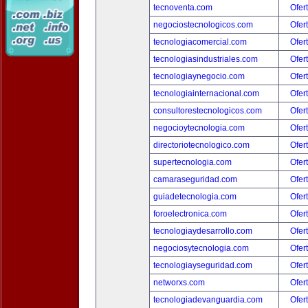
tecnoventa.com
Ofer
negociostecnologicos.com
Ofer
tecnologiacomercial.com
Ofer
tecnologiasindustriales.com
Ofer
tecnologiaynegocio.com
Ofer
tecnologiainternacional.com
Ofer
consultorestecnologicos.com
Ofer
negocioytecnologia.com
Ofer
directoriotecnologico.com
Ofer
supertecnologia.com
Ofer
camaraseguridad.com
Ofer
guiadetecnologia.com
Ofer
foroelectronica.com
Ofer
tecnologiaydesarrollo.com
Ofer
negociosytecnologia.com
Ofer
tecnologiayseguridad.com
Ofer
networxs.com
Ofer
tecnologiadevanguardia.com
Ofer