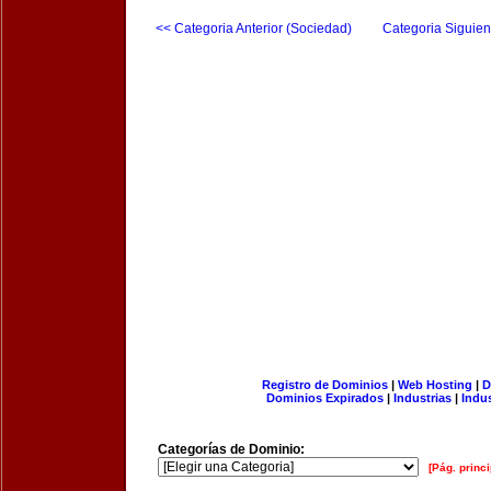
<< Categoria Anterior (Sociedad)
Categoria Siguien
Registro de Dominios
|
Web Hosting
|
D
Dominios Expirados
|
Industrias
|
Indu
Categorías de Dominio:
[Pág. princi